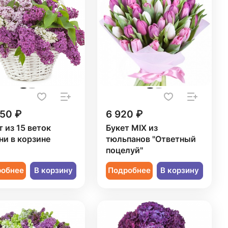
250 ₽
6 920 ₽
т из 15 веток
Букет MIX из
ни в корзине
тюльпанов "Ответный
поцелуй"
робнее
В корзину
Подробнее
В корзину