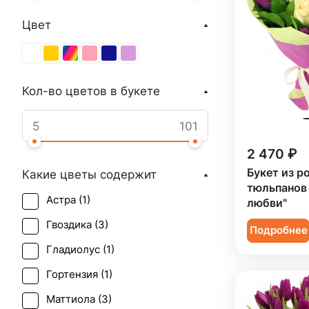
Цвет
Кол-во цветов в букете
2 470 ₽
Букет из ро
Какие цветы содержит
тюльпанов
Астра (
1
)
любви"
Гвоздика (
3
)
Подробнее
Гладиолус (
1
)
Гортензия (
1
)
Маттиола (
3
)