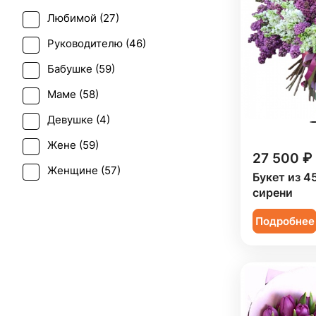
Любимой (
27
)
Пасха (
1
)
Руководителю (
46
)
Первое свидание (
58
)
Бабушке (
59
)
Последний звонок (
18
)
Маме (
58
)
Рождение ребенка (
3
)
Девушке (
4
)
Рождество (
3
)
Жене (
59
)
Татьянин день (
12
)
27 500 ₽
Женщине (
57
)
Юбилей (
15
)
Букет из 4
сирени
Коллеге (
59
)
Подробнее
Мужчине (
7
)
Подруге (
4
)
Ребенку (
41
)
Сестре (
4
)