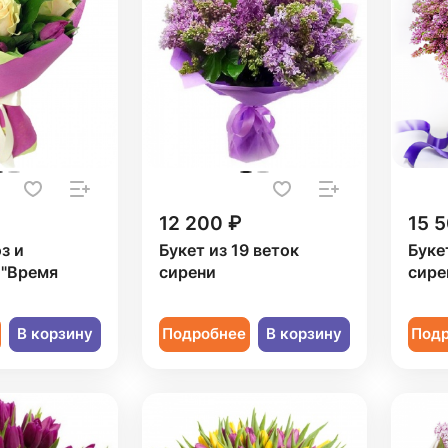
12 200 ₽
15 
з и
Букет из 19 веток
Буке
 "Время
сирени
сире
В корзину
Подробнее
В корзину
Под