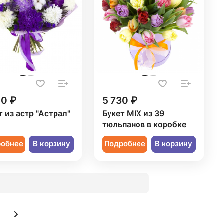
50 ₽
5 730 ₽
т из астр "Астрал"
Букет MIX из 39
тюльпанов в коробке
робнее
В корзину
Подробнее
В корзину