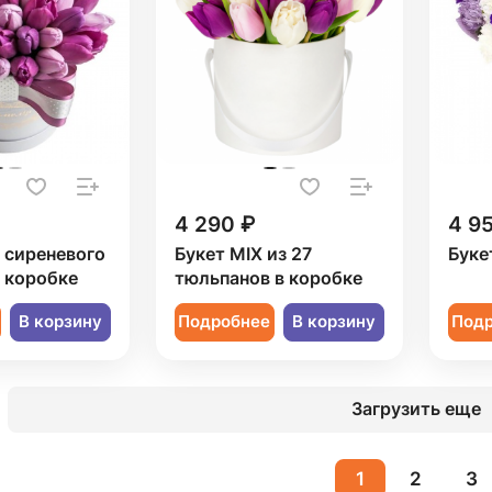
4 290 ₽
4 9
1 сиреневого
Букет MIX из 27
Буке
 коробке
тюльпанов в коробке
В корзину
Подробнее
В корзину
Под
Загрузить еще
1
2
3