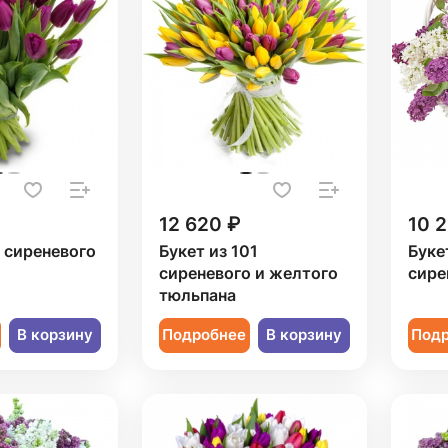
12 620 ₽
10 
1 сиреневого
Букет из 101
Буке
сиреневого и желтого
сире
тюльпана
В корзину
Подробнее
В корзину
Под