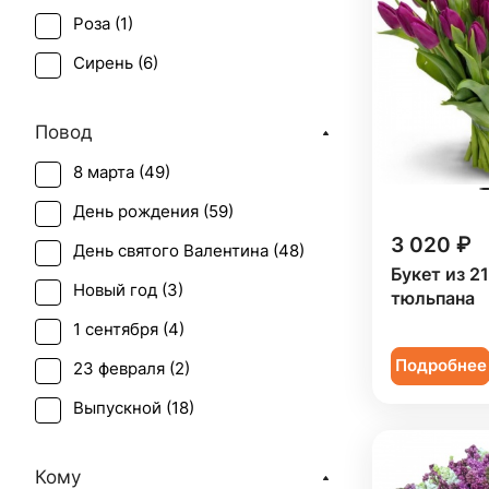
Роза (
1
)
Сирень (
6
)
Статица (
1
)
Повод
Тюльпан (
44
)
8 марта (
49
)
Фрезия (
1
)
День рождения (
59
)
3 020 ₽
День святого Валентина (
48
)
Букет из 2
Новый год (
3
)
тюльпана
1 сентября (
4
)
Подробнее
23 февраля (
2
)
Выпускной (
18
)
День матери (
14
)
Кому
День учителя (
10
)