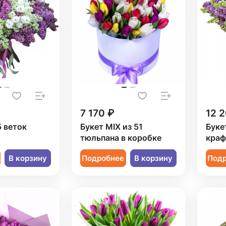
7 170 ₽
12 
5 веток
Букет MIX из 51
Буке
тюльпана в коробке
краф
В корзину
Подробнее
В корзину
Под