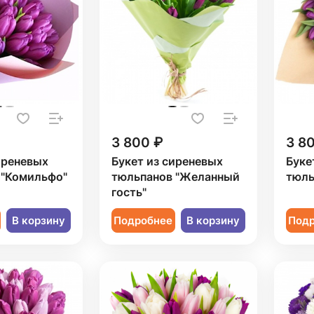
3 800 ₽
3 8
иреневых
Букет из сиреневых
Буке
 "Комильфо"
тюльпанов "Желанный
тюль
гость"
В корзину
Подробнее
В корзину
Под