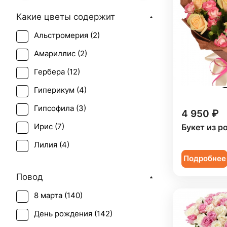
Какие цветы содержит
Альстромерия (
2
)
Амариллис (
2
)
Гербера (
12
)
Гиперикум (
4
)
Гипсофила (
3
)
4 950 ₽
Ирис (
7
)
Букет из р
Лилия (
4
)
Подробнее
Роза (
98
)
Повод
Роза кустовая (
12
)
8 марта (
140
)
Статица (
1
)
День рождения (
142
)
Танацетум (
1
)