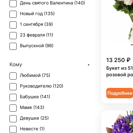
День святого Валентина (
140
)
Тюльпан (
13
)
Новый год (
135
)
Хризантема (
11
)
1 сентября (
39
)
23 февраля (
11
)
Выпускной (
96
)
День матери (
130
)
13 250 ₽
Кому
День учителя (
100
)
Букет из 5
розовой р
Любимой (
75
)
Пасха (
33
)
Руководителю (
120
)
Первое свидание (
120
)
Подробнее
Бабушке (
141
)
Последний звонок (
86
)
Маме (
143
)
Рождение ребенка (
67
)
Девушке (
25
)
Рождество (
134
)
Невесте (
1
)
Свадьба (
3
)