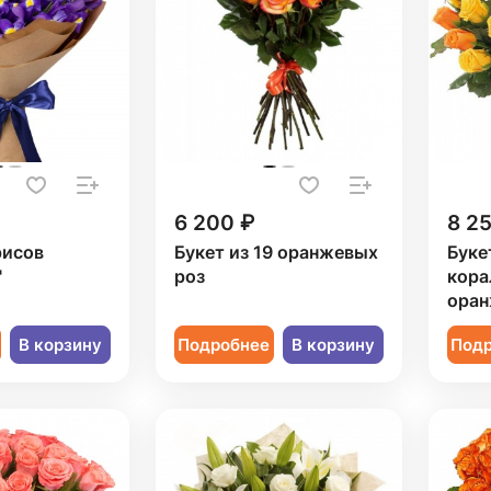
6 200 ₽
8 2
рисов
Букет из 19 оранжевых
Буке
"
роз
кора
оран
В корзину
Подробнее
В корзину
Под