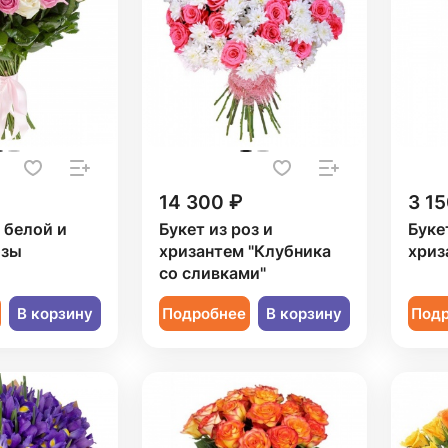
14 300 ₽
3 15
1 белой и
Букет из роз и
Буке
озы
хризантем "Клубника
хриз
со сливками"
В корзину
Подробнее
В корзину
Под