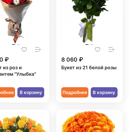
0 ₽
8 060 ₽
т из роз и
Букет из 21 белой розы
антем "Улыбка"
робнее
В корзину
Подробнее
В корзину