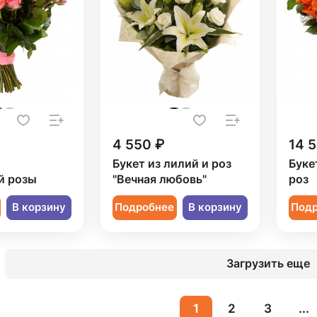
4 550 ₽
14 
Букет из лилий и роз
Буке
й розы
"Вечная любовь"
роз
В корзину
Подробнее
В корзину
Под
Загрузить еще
1
2
3
...