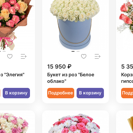
15 950 ₽
5 3
оз "Элегия"
Букет из роз "Белое
Корз
облако"
гипс
В корзину
Подробнее
В корзину
Под