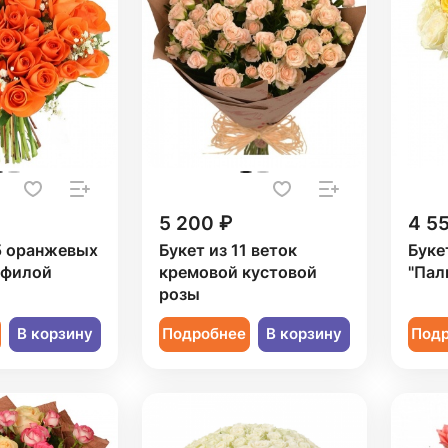
5 200 ₽
4 5
5 оранжевых
Букет из 11 веток
Буке
офилой
кремовой кустовой
"Пал
розы
В корзину
Подробнее
В корзину
Под