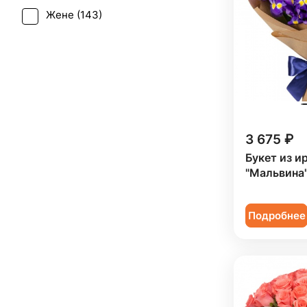
Жене (
143
)
Татьянин день (
128
)
Женщине (
143
)
Юбилей (
99
)
Коллеге (
142
)
Мужчине (
33
)
Подруге (
24
)
3 675 ₽
Ребенку (
54
)
Букет из и
Сестре (
25
)
"Мальвина
Подробнее