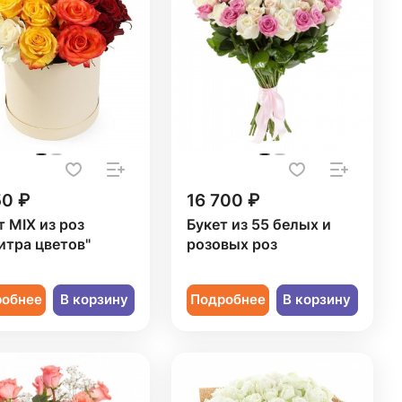
50 ₽
16 700 ₽
т MIX из роз
Букет из 55 белых и
итра цветов"
розовых роз
робнее
В корзину
Подробнее
В корзину