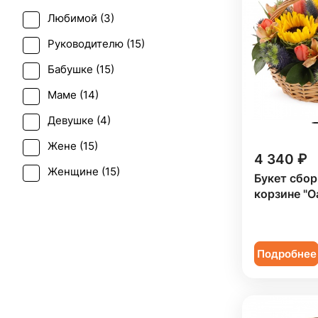
Эустома (
1
)
Любимой (
3
)
Руководителю (
15
)
Бабушке (
15
)
Маме (
14
)
Девушке (
4
)
Жене (
15
)
4 340 ₽
Женщине (
15
)
Букет сбор
корзине "О
Коллеге (
14
)
Мужчине (
1
)
Подруге (
4
)
Подробнее
Сестре (
4
)