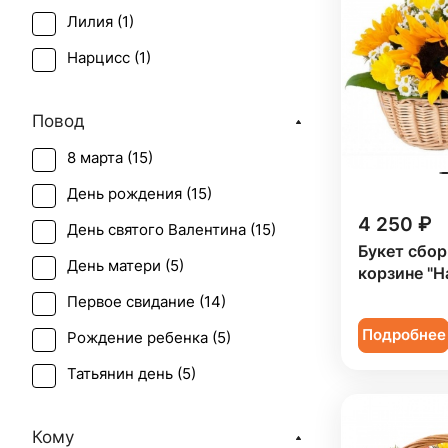
Лилия (
1
)
Нарцисс (
1
)
Орхидея (
2
)
Повод
Подсолнух (
15
)
8 марта (
15
)
Роза (
1
)
День рождения (
15
)
Роза кустовая (
1
)
4 250 ₽
День святого Валентина (
15
)
Ромашка (
1
)
Букет сбор
День матери (
5
)
корзине "Н
Солидаго (
1
)
Первое свидание (
14
)
Танацетум (
3
)
Подробнее
Рождение ребенка (
5
)
Тюльпан (
1
)
Татьянин день (
5
)
Хризантема (
6
)
Юбилей (
12
)
Эрингиум (
1
)
Кому