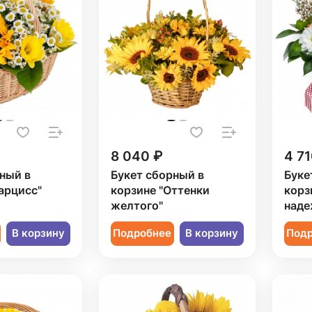
8 040 ₽
4 71
ный в
Букет сборный в
Буке
арцисс"
корзине "Оттенки
корз
желтого"
наде
В корзину
Подробнее
В корзину
Под