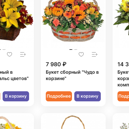
7 980 ₽
14 
ный в
Букет сборный "Чудо в
Буке
альс цветов"
корзине"
корз
комп
В корзину
Подробнее
В корзину
Под