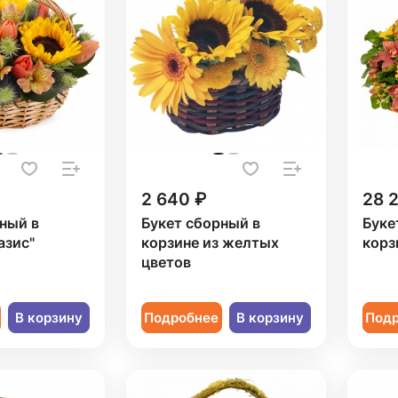
2 640 ₽
28 
ный в
Букет сборный в
Буке
азис"
корзине из желтых
корз
цветов
В корзину
Подробнее
В корзину
Под