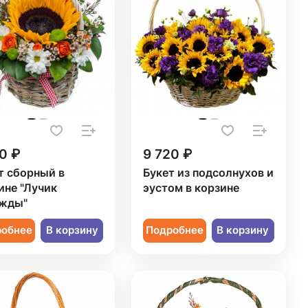
0 ₽
9 720 ₽
т сборный в
Букет из подсолнухов и
ине "Лучик
эустом в корзине
жды"
робнее
В корзину
Подробнее
В корзину