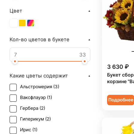
Цвет
Кол-во цветов в букете
3 630 ₽
Букет сбор
Какие цветы содержит
корзине "В
Альстромерия (
3
)
Ваксфлауэр (
1
)
Подробнее
Гербера (
2
)
Гиперикум (
2
)
Ирис (
1
)