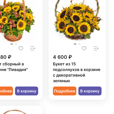
280 ₽
4 600 ₽
т сборный в
Букет из 15
ине "Ливадия"
подсолнухов в корзине
с декоративной
зеленью
робнее
В корзину
Подробнее
В корзину