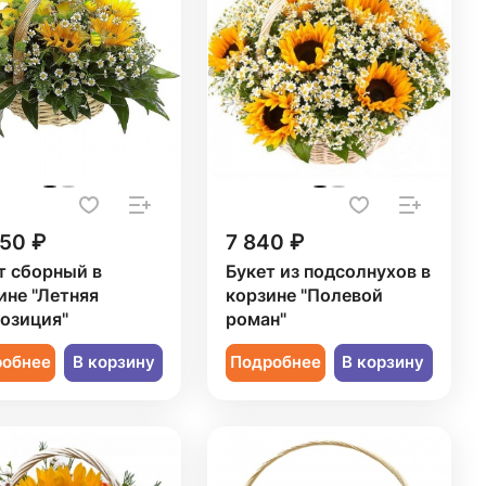
350 ₽
7 840 ₽
т сборный в
Букет из подсолнухов в
ине "Летняя
корзине "Полевой
озиция"
роман"
робнее
В корзину
Подробнее
В корзину