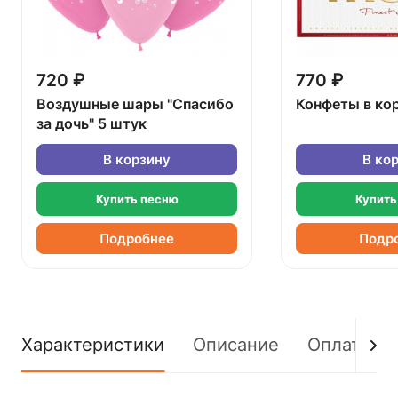
720 ₽
770 ₽
Воздушные шары "Спасибо
Конфеты в ко
за дочь" 5 штук
В корзину
В ко
Купить песню
Купить
Подробнее
Подр
Характеристики
Описание
Оплата