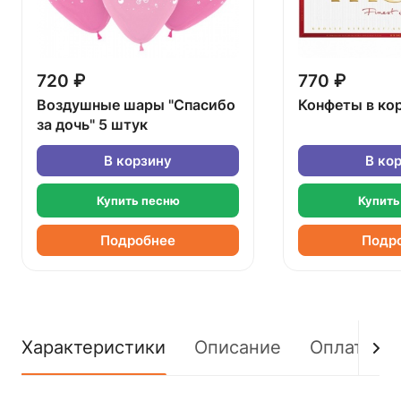
720 ₽
770 ₽
Воздушные шары "Спасибо
Конфеты в ко
за дочь" 5 штук
В корзину
В ко
Купить песню
Купить
Подробнее
Подр
Характеристики
Описание
Оплата