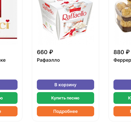
660 ₽
880 ₽
бке
Рафаэлло
Феррер
В корзину
ню
Купить песню
К
е
Подробнее