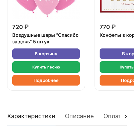
720 ₽
770 ₽
Воздушные шары "Спасибо
Конфеты в ко
за дочь" 5 штук
В корзину
В ко
Купить песню
Купить
Подробнее
Подр
Характеристики
Описание
Оплата