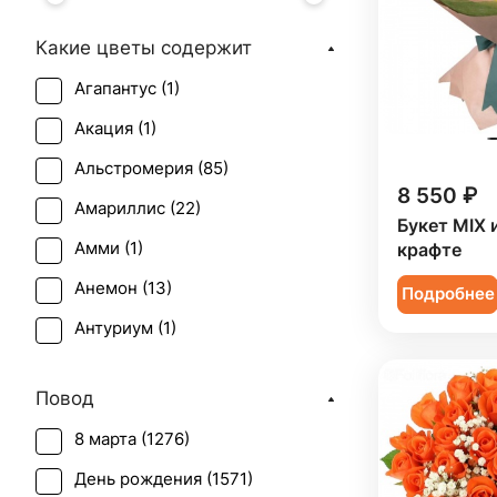
Какие цветы содержит
Агапантус (
1
)
Акация (
1
)
Альстромерия (
85
)
8 550 ₽
Амариллис (
22
)
Букет MIX 
Амми (
1
)
крафте
Анемон (
13
)
Подробнее
Антуриум (
1
)
Астильба (
3
)
Повод
Астра (
12
)
8 марта (
1276
)
Брассика (
2
)
День рождения (
1571
)
Бувардия (
1
)