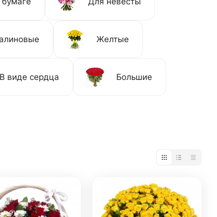
 бумаге
Для невесты
алиновые
Желтые
В виде сердца
Большие