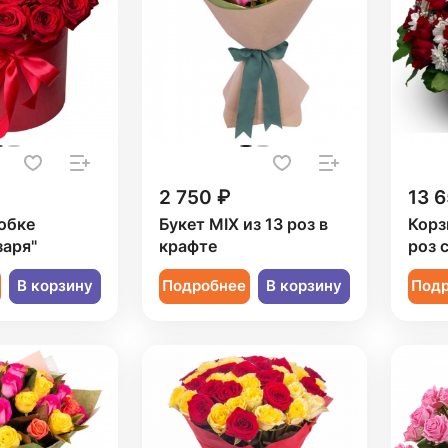
2 750 ₽
13 6
обке
Букет MIX из 13 роз в
Корз
заря"
крафте
роз 
В корзину
Подробнее
В корзину
Под