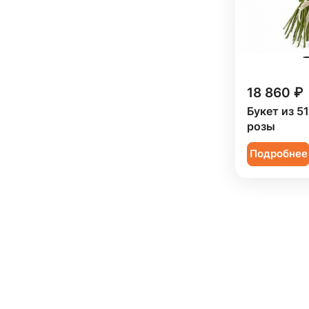
Орхидея (
61
)
Пион (
94
)
Подсолнух (
56
)
18 860 ₽
Ранункулюс (
23
)
Букет из 5
Роза (
776
)
розы
Роза кустовая (
187
)
Подробнее
Ромашка (
8
)
Сирень (
9
)
Скиммия (
5
)
Солидаго (
10
)
Статица (
21
)
Танацетум (
24
)