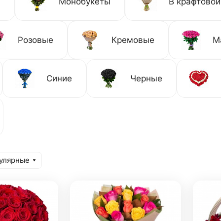
й
Монобукеты
В крафтовой
Розовые
Кремовые
М
Синие
Черные
улярные