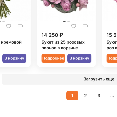
14 250 ₽
15 5
1 кремовой
Букет из 25 розовых
Буке
пионов в корзине
роз 
В корзину
Подробнее
В корзину
Под
Загрузить еще
1
2
3
...