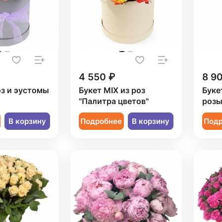
4 550 ₽
8 9
оз и эустомы
Букет MIX из роз
Буке
"Палитра цветов"
роз
В корзину
Подробнее
В корзину
Под