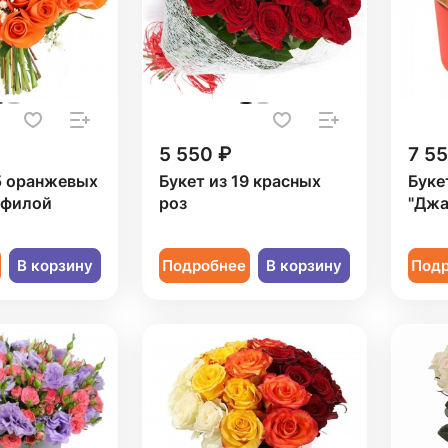
5 550 ₽
7 5
5 оранжевых
Букет из 19 красных
Буке
офилой
роз
"Джа
В корзину
Подробнее
В корзину
Под