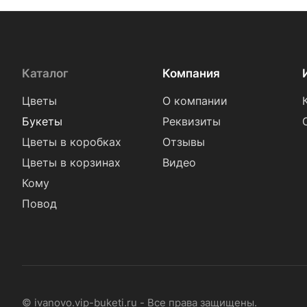
Тюльпан (
226
)
Фрезия (
25
)
Хамелациум (
2
)
Каталог
Компания
Хризантема (
107
)
Цветы
О компании
Эрингиум (
1
)
Букеты
Реквизиты
Эустома (
88
)
Цветы в коробках
Отзывы
Цветы в корзинах
Видео
Кому
Повод
© ivanovo.vip-buketi.ru - Все права защищены.