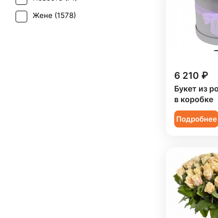
Дельфиниум (
1
)
Свадьба (
32
)
Жене (
1578
)
Ирис (
60
)
Татьянин день (
980
)
Женщине (
1600
)
Калла (
20
)
Траур (
14
)
Коллеге (
1590
)
Краспедия (
2
)
Юбилей (
984
)
Мужчине (
202
)
6 210 ₽
Леукоспермум (
1
)
Подруге (
200
)
Букет из р
Лилия (
50
)
в коробке
Ребенку (
758
)
Лимониум (
5
)
Подробнее
Сестре (
199
)
Маттиола (
29
)
Мимоза (
22
)
Нарцисс (
3
)
Нигелла (
1
)
Озотамнус (
3
)
Орнитогалум (
1
)