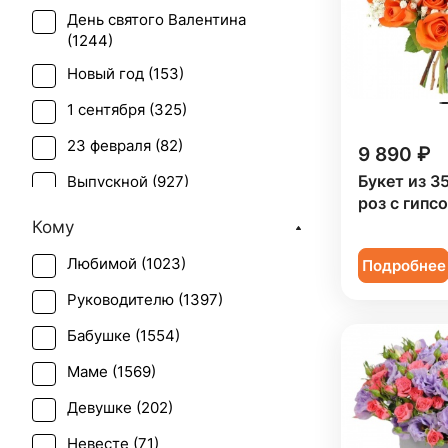
День святого Валентина
Буплерум (
1
)
(
1244
)
Ваксфлауэр (
2
)
Новый год (
153
)
Васильки (
1
)
1 сентября (
325
)
Вероника белая (
1
)
23 февраля (
82
)
9 890 ₽
Гвоздика (
73
)
Букет из 3
Выпускной (
927
)
роз с гипс
Гербера (
65
)
День матери (
1023
)
Кому
Гиацинт (
20
)
День учителя (
763
)
Любимой (
1023
)
Подробнее
Гиперикум (
45
)
Пасха (
58
)
Руководителю (
1397
)
Гипсофила (
52
)
Первое свидание (
1508
)
Бабушке (
1554
)
Гладиолус (
16
)
Последний звонок (
856
)
Маме (
1569
)
Гортензия (
51
)
Рождение ребенка (
570
)
Девушке (
202
)
Грин белл (
1
)
Рождество (
149
)
Невесте (
71
)