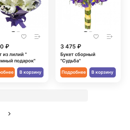
50 ₽
3 475 ₽
т из лилий "
Букет сборный
мный подарок"
"Судьба"
робнее
В корзину
Подробнее
В корзину