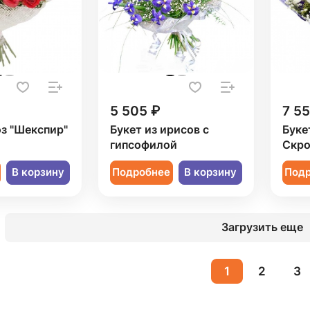
5 505 ₽
7 5
оз "Шекспир"
Букет из ирисов с
Буке
гипсофилой
Скро
В корзину
Подробнее
В корзину
Под
Загрузить еще
1
2
3