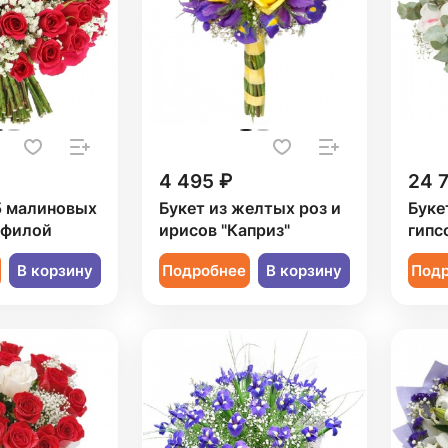
4 495 ₽
24 
5 малиновых
Букет из желтых роз и
Буке
офилой
ирисов "Каприз"
гипс
В корзину
Подробнее
В корзину
Под