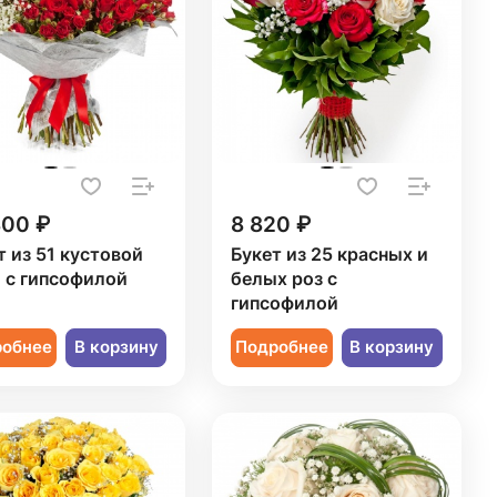
800 ₽
8 820 ₽
т из 51 кустовой
Букет из 25 красных и
 с гипсофилой
белых роз с
гипсофилой
робнее
В корзину
Подробнее
В корзину