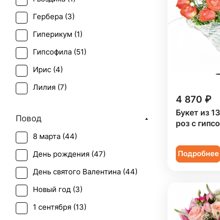
Гербера (
3
)
Гиперикум (
1
)
Гипсофила (
51
)
Ирис (
4
)
Лилия (
7
)
4 870 ₽
Орхидея (
3
)
Букет из 1
Повод
Подсолнух (
1
)
роз с гипс
8 марта (
44
)
Роза (
34
)
Подробнее
День рождения (
47
)
Роза кустовая (
4
)
День святого Валентина (
44
)
Тюльпан (
4
)
Новый год (
3
)
Фрезия (
1
)
1 сентября (
13
)
Хризантема (
8
)