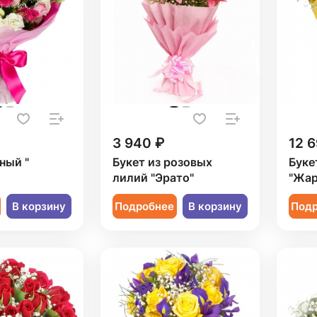
3 940 ₽
12 6
ный "
Букет из розовых
Буке
лилий "Эрато"
"Жар
В корзину
Подробнее
В корзину
Под