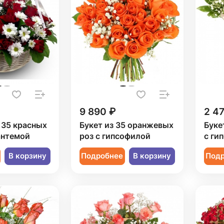
9 890 ₽
2 4
 35 красных
Букет из 35 оранжевых
Буке
антемой
роз с гипсофилой
с ги
В корзину
Подробнее
В корзину
Под