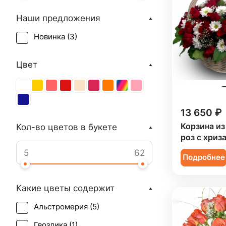
Наши предложения
Новинка (
3
)
Цвет
13 650 ₽
Корзина из
Кол-во цветов в букете
роз с хриз
Подробнее
Какие цветы содержит
Альстромерия (
5
)
Гвоздика (
1
)