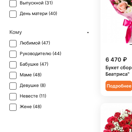
Выпускной (
31
)
Эустома (
2
)
День матери (
40
)
День учителя (
33
)
Кому
Первое свидание (
48
)
Любимой (
47
)
Последний звонок (
30
)
Руководителю (
44
)
Рождение ребенка (
17
)
6 470 ₽
Бабушке (
47
)
Рождество (
3
)
Букет сбор
Беатриса"
Маме (
48
)
Свадьба (
2
)
Девушке (
8
)
Подробнее
Татьянин день (
39
)
Невесте (
11
)
Юбилей (
21
)
Жене (
48
)
Женщине (
52
)
Коллеге (
48
)