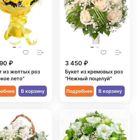
90 ₽
3 450 ₽
т из желтых роз
Букет из кремовых роз
кое лето"
"Нежный поцелуй"
робнее
В корзину
Подробнее
В корзину