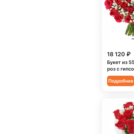
Мужчине (
2
)
Подруге (
8
)
Ребенку (
26
)
Сестре (
7
)
18 120 ₽
Букет из 5
роз с гипс
Подробнее