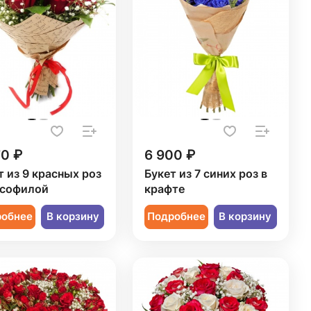
70 ₽
6 900 ₽
т из 9 красных роз
Букет из 7 синих роз в
псофилой
крафте
робнее
В корзину
Подробнее
В корзину