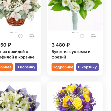
750 ₽
3 480 ₽
т из орхидей с
Букет из эустомы и
офилой в корзине
фрезий
робнее
В корзину
Подробнее
В корзину