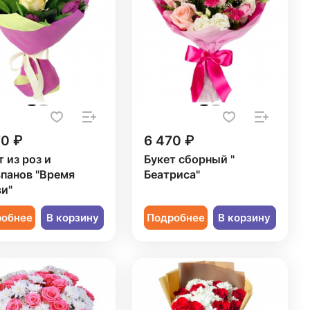
70 ₽
6 470 ₽
т из роз и
Букет сборный "
панов "Время
Беатриса"
и"
робнее
В корзину
Подробнее
В корзину