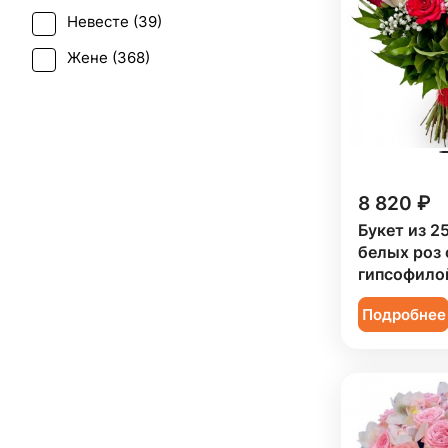
Калла (
10
)
Невесте (
39
)
Свадьба (
20
)
Краспедия (
2
)
Жене (
368
)
Татьянин день (
186
)
Леукоспермум (
1
)
Женщине (
371
)
Траур (
1
)
Лилия (
30
)
Коллеге (
368
)
Юбилей (
242
)
Лимониум (
4
)
Мужчине (
18
)
Маттиола (
9
)
8 820 ₽
Подруге (
91
)
Мимоза (
15
)
Букет из 2
Ребенку (
155
)
белых роз 
Нарцисс (
3
)
Сестре (
91
)
гипсофило
Озотамнус (
3
)
Подробнее
Орнитогалум (
1
)
Орхидея (
41
)
Пион (
21
)
Подсолнух (
32
)