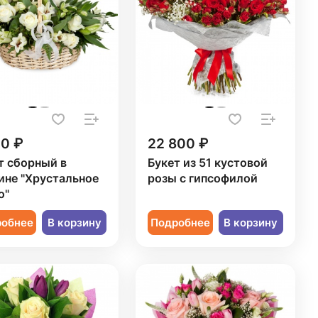
20 ₽
22 800 ₽
т сборный в
Букет из 51 кустовой
ине "Хрустальное
розы с гипсофилой
о"
робнее
В корзину
Подробнее
В корзину