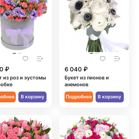
0 ₽
6 040 ₽
т из роз и эустомы
Букет из пионов и
робке
анемонов
робнее
В корзину
Подробнее
В корзину