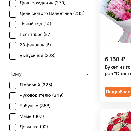
День рождения (
370
)
Буплерум (
1
)
День святого Валентина (
233
)
Ваксфлауэр (
2
)
Новый год (
14
)
Васильки (
1
)
1 сентября (
57
)
Гвоздика (
42
)
23 февраля (
6
)
Гербера (
37
)
Выпускной (
223
)
Гиацинт (
6
)
6 150 ₽
День матери (
192
)
Букет из г
Гиперикум (
38
)
роз "Сласт
Кому
День учителя (
146
)
Гипсофила (
42
)
Любимой (
325
)
Пасха (
8
)
Гладиолус (
2
)
Подробнее
Руководителю (
349
)
Первое свидание (
370
)
Гортензия (
30
)
Бабушке (
358
)
Последний звонок (
207
)
Дельфиниум (
1
)
Маме (
367
)
Рождение ребенка (
133
)
Ирис (
46
)
Девушке (
92
)
Рождество (
13
)