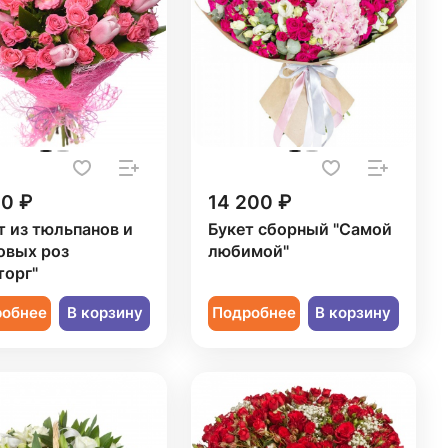
20 ₽
14 200 ₽
т из тюльпанов и
Букет сборный "Самой
овых роз
любимой"
торг"
робнее
В корзину
Подробнее
В корзину