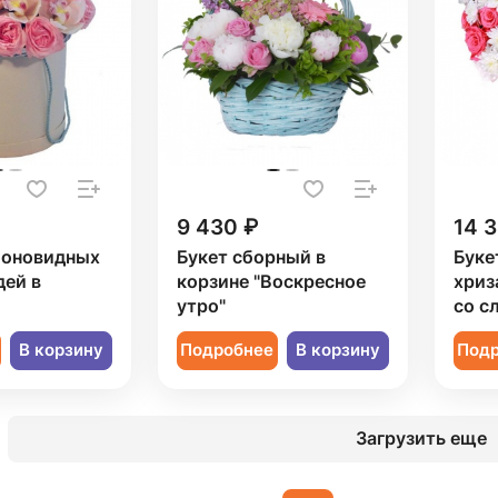
9 430 ₽
14 
ионовидных
Букет сборный в
Буке
дей в
корзине "Воскресное
хриз
утро"
со с
В корзину
Подробнее
В корзину
Под
Загрузить еще