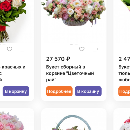
27 570 ₽
2 4
5 красных и
Букет сборный в
Буке
с
корзине "Цветочный
тюль
й
рай"
любв
В корзину
Подробнее
В корзину
Под