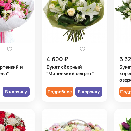
4 600 ₽
6 6
ортензий и
Букет сборный
Буке
ена"
"Маленький секрет"
корз
озер
В корзину
Подробнее
В корзину
Под