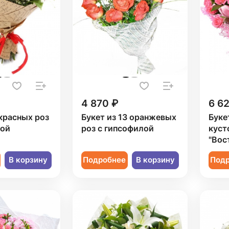
4 870 ₽
6 6
 красных роз
Букет из 13 оранжевых
Буке
лой
роз с гипсофилой
куст
"Вос
В корзину
Подробнее
В корзину
Под