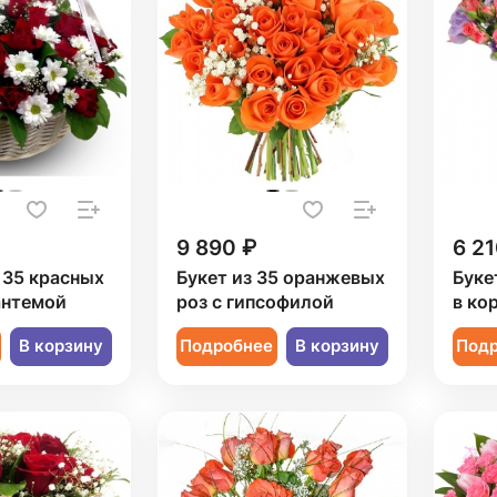
9 890 ₽
6 21
 35 красных
Букет из 35 оранжевых
Буке
антемой
роз с гипсофилой
в ко
В корзину
Подробнее
В корзину
Под