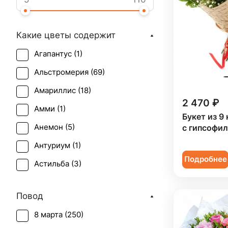
Какие цветы содержит
Агапантус (
1
)
Альстромерия (
69
)
Амариллис (
18
)
2 470 ₽
Амми (
1
)
Букет из 9
Анемон (
5
)
с гипсофи
Антуриум (
1
)
Подробнее
Астильба (
3
)
Астра (
3
)
Повод
Брассика (
2
)
8 марта (
250
)
Бувардия (
1
)