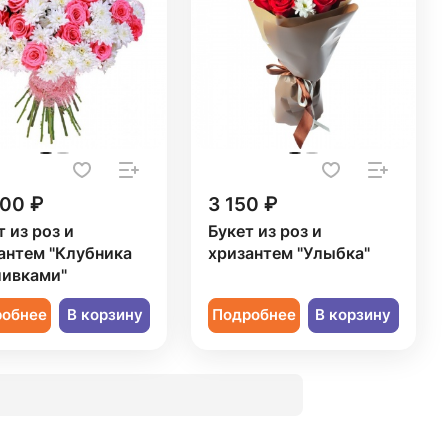
300 ₽
3 150 ₽
т из роз и
Букет из роз и
антем "Клубника
хризантем "Улыбка"
ливками"
робнее
В корзину
Подробнее
В корзину