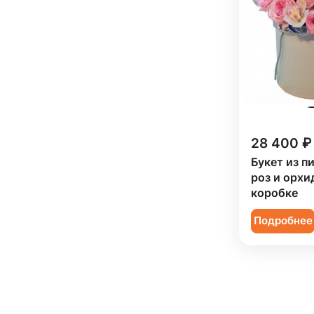
Ранункулюс (
9
)
Роза (
196
)
Роза кустовая (
80
)
Ромашка (
5
)
Сирень (
3
)
28 400 ₽
Скиммия (
4
)
Букет из п
Солидаго (
6
)
роз и орхи
Статица (
16
)
коробке
Танацетум (
13
)
Подробнее
Тюльпан (
46
)
Фрезия (
20
)
Хамелациум (
1
)