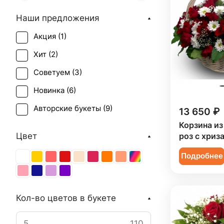
Наши предложения
Акция (
1
)
Хит (
2
)
Советуем (
3
)
Новинка (
6
)
Авторские букеты (
9
)
13 650 ₽
Корзина из
Цвет
роз с хриз
Подробнее
Кол-во цветов в букете