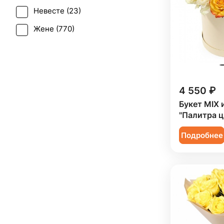
Роза кустовая (
119
)
Невесте (
23
)
Свадьба (
13
)
Ромашка (
2
)
Жене (
770
)
Татьянин день (
758
)
Сирень (
1
)
Женщине (
767
)
Юбилей (
476
)
Солидаго (
7
)
Коллеге (
769
)
Статица (
8
)
Мужчине (
119
)
4 550 ₽
Танацетум (
9
)
Подруге (
119
)
Букет MIX 
Тюльпан (
16
)
"Палитра ц
Ребенку (
426
)
Фрезия (
6
)
Подробнее
Сестре (
119
)
Хризантема (
60
)
Эустома (
36
)