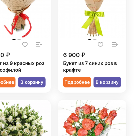
70 ₽
6 900 ₽
т из 9 красных роз
Букет из 7 синих роз в
псофилой
крафте
робнее
В корзину
Подробнее
В корзину