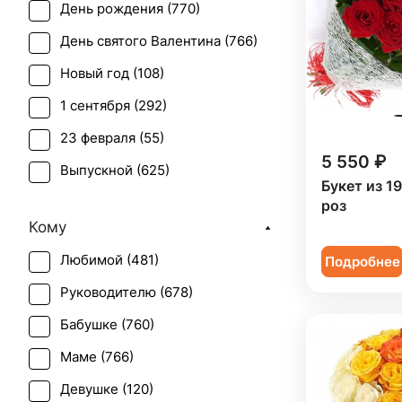
День рождения (
770
)
Гортензия (
2
)
День святого Валентина (
766
)
Ирис (
32
)
Новый год (
108
)
Калла (
14
)
1 сентября (
292
)
Краспедия (
1
)
23 февраля (
55
)
Лилия (
34
)
5 550 ₽
Выпускной (
625
)
Лимониум (
1
)
Букет из 1
День матери (
755
)
роз
Маттиола (
3
)
Кому
День учителя (
749
)
Орхидея (
27
)
Любимой (
481
)
Подробнее
Пасха (
41
)
Пион (
1
)
Руководителю (
678
)
Первое свидание (
762
)
Подсолнух (
32
)
Бабушке (
760
)
Последний звонок (
575
)
Ранункулюс (
2
)
Маме (
766
)
Рождение ребенка (
264
)
Роза (
495
)
Девушке (
120
)
Рождество (
107
)