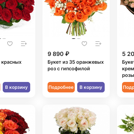
9 890 ₽
5 2
9 красных
Букет из 35 оранжевых
Буке
роз с гипсофилой
крем
роз
В корзину
Подробнее
В корзину
Под