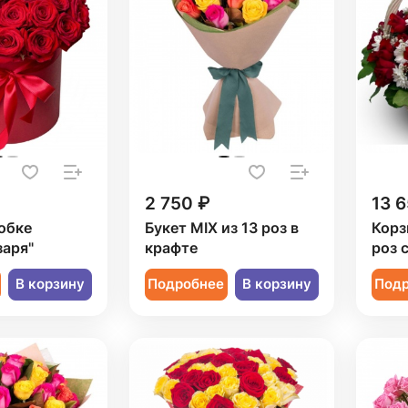
2 750 ₽
13 6
обке
Букет MIX из 13 роз в
Корз
заря"
крафте
роз 
В корзину
Подробнее
В корзину
Под