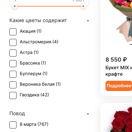
Какие цветы содержит
Акация (
1
)
Альстромерия (
4
)
Астра (
1
)
8 550 ₽
Брассика (
1
)
Букет MIX 
Буплерум (
1
)
крафте
Вероника белая (
1
)
Подробнее
Гвоздика (
42
)
Гербера (
40
)
Повод
Гиперикум (
15
)
8 марта (
767
)
Гипсофила (
31
)