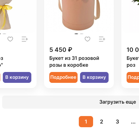
5 450 ₽
10 
оз
Букет из 31 розовой
Буке
"
розы в коробке
роз
В корзину
Подробнее
В корзину
Под
Загрузить еще
1
2
3
...