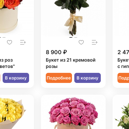
8 900 ₽
2 4
из роз
Букет из 21 кремовой
Буке
ветов"
розы
с ги
В корзину
Подробнее
В корзину
Под