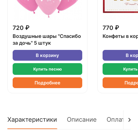
720 ₽
770 ₽
Воздушные шары "Спасибо
Конфеты в ко
за дочь" 5 штук
В корзину
В ко
Купить песню
Купить
Подробнее
Подр
Характеристики
Описание
Оплата