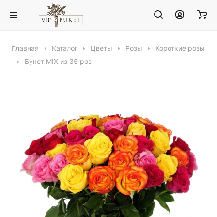
Главная
Каталог
Цветы
Розы
Короткие розы
Букет MIX из 35 роз